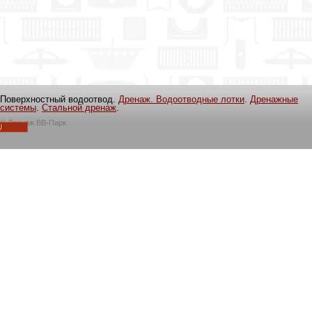
Поверхностный водоотвод.
Дренаж. Водоотводные лотки
.
Дренажные
системы
.
Стальной дренаж
.
©
Дренаж ВВ-Парк