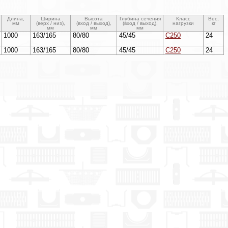
Длина,
Ширина
Высота
Глубина сечения
Класс
Вес,
мм
(верх / низ),
(вход / выход),
(вход / выход),
нагрузки
кг
мм
мм
мм
1000
163/165
80/80
45/45
С250
24
1000
163/165
80/80
45/45
С250
24