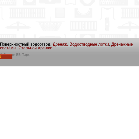
Поверхностный водоотвод.
Дренаж. Водоотводные лотки
.
Дренажные
системы
.
Стальной дренаж
.
©
Дренаж ВВ-Парк