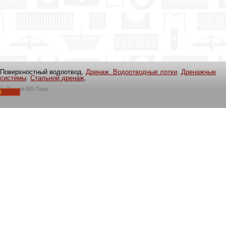
Поверхностный водоотвод.
Дренаж. Водоотводные лотки
.
Дренажные
системы
.
Стальной дренаж
.
©
Дренаж ВВ-Парк