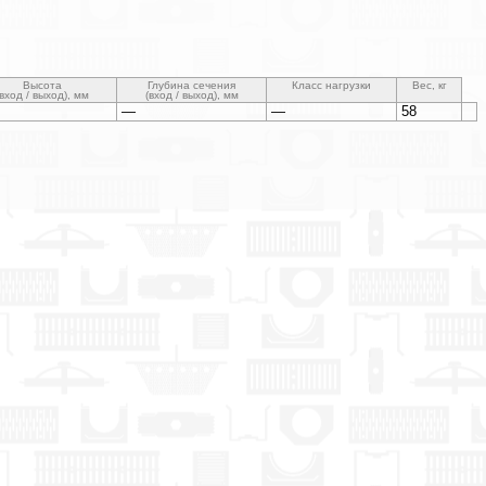
Высота
Глубина сечения
Класс нагрузки
Вес, кг
(вход / выход), мм
(вход / выход), мм
—
—
58