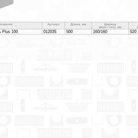
азвание
Артикул
Длина, мм
Ширина
(верх / низ), мм
 Plus 100
012035
500
160/160
520