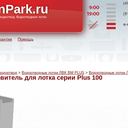
nPark.ru
водоотвод. Водоотводные лотки
рантии
Помощь
водоотвод
>
Водоотводные лотки ЛВК ВМ PLUS
>
Водоотводные лотки 
витель для лотка серии Plus 100