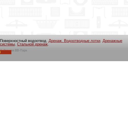
Поверхностный водоотвод.
Дренаж. Водоотводные лотки
.
Дренажные
системы
.
Стальной дренаж
.
©
Дренаж ВВ-Парк