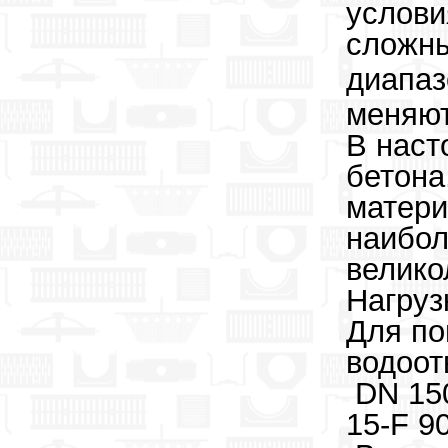
услови
сложны
диапаз
меняют
В наст
бетона
матери
наибол
велико
Нагруз
Для по
водоот
DN 150
15-F 9