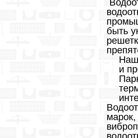
Водоот
водоот
промыш
быть у
решетк
препят
Наш
и п
Пар
терм
инт
Водоот
марок,
виброп
водоот